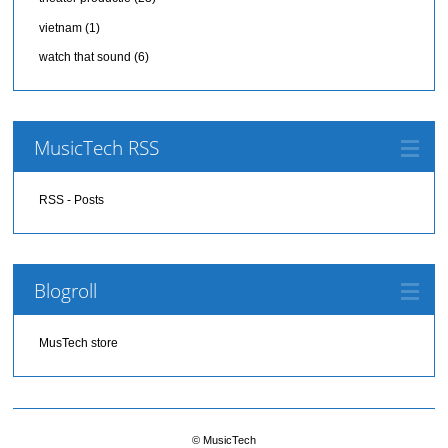
vietnam
(1)
watch that sound
(6)
MusicTech RSS
RSS - Posts
Blogroll
MusTech store
© MusicTech