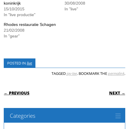
koninkrijk
30/08/2008
15/10/2015
In "live"
In "live productie"
Rhodes restauratie Schagen
21/02/2008
In "gear"
POSTED IN
live
TAGGED
jay-tee
. BOOKMARK THE
permalink
.
POST NAVIGATION
← PREVIOUS
NEXT →
Categories