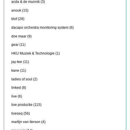
acda & de munnik
(3)
anouk
(15)
blof
(28)
dacapo orchestra monitoring system
(6)
doe maar
(9)
gear
(11)
HKU Muziek & Technologie
(1)
jay-tee
(11)
kane
(11)
ladies of soul
(2)
linked
(8)
live
(6)
live productie
(115)
liveseq
(56)
martijn van iterson
(4)