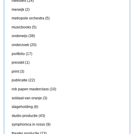
meeuwis
(14)
merwijk
(2)
metropole orchestra
(5)
musicbooks
(5)
onderwijs
(38)
onderzoek
(20)
portfolio
(17)
presskit
(1)
print
(3)
publicatie
(22)
rob papen masterclass
(10)
soldaat van oranje
(3)
stageholding
(6)
studio productie
(43)
symphonica in rosso
(9)
theater productie
(23)