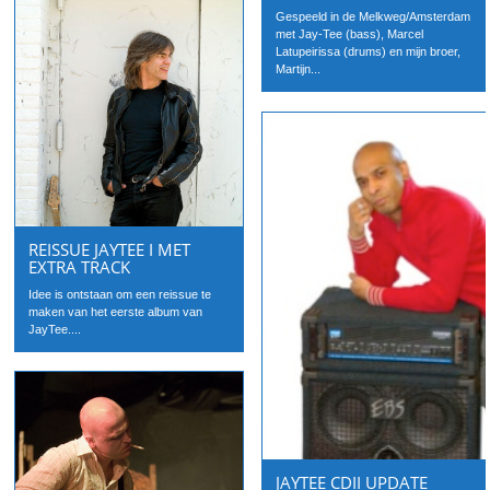
Gespeeld in de Melkweg/Amsterdam
met Jay-Tee (bass), Marcel
Latupeirissa (drums) en mijn broer,
Martijn...
REISSUE JAYTEE I MET
EXTRA TRACK
Idee is ontstaan om een reissue te
maken van het eerste album van
JayTee....
JAYTEE CDII UPDATE