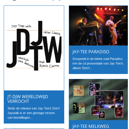
JAY-TEE PARADISO
Gespeeld in de kleine zaal Paradiso
ivm de cd presentatie van Jay-Tee’s
album ‘Don’t...
JT-DJW WERELDWIJD
VERKOCHT
Sinds de release van Jay-Tee’s Don’t
Jaywalk is er een gestage stroom
van bestellingen...
JAY-TEE MELKWEG