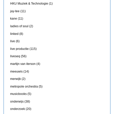
HKU Muziek & Technologie
(1)
jay-tee
(11)
kane
(11)
ladies of soul
(2)
linked
(8)
live
(6)
live productie
(115)
liveseq
(56)
martijn van iterson
(4)
meeuwis
(14)
merwijk
(2)
metropole orchestra
(5)
musicbooks
(5)
onderwijs
(38)
onderzoek
(20)