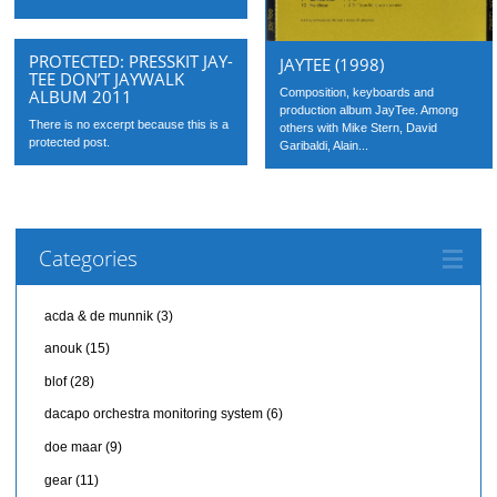
PROTECTED: PRESSKIT JAY-
JAYTEE (1998)
TEE DON’T JAYWALK
ALBUM 2011
Composition, keyboards and
production album JayTee. Among
There is no excerpt because this is a
others with Mike Stern, David
protected post.
Garibaldi, Alain...
Categories
acda & de munnik
(3)
anouk
(15)
blof
(28)
dacapo orchestra monitoring system
(6)
doe maar
(9)
gear
(11)