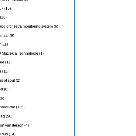
uk
(15)
(28)
apo orchestra monitoring system
(6)
 maar
(9)
r
(11)
 Muziek & Technologie
(1)
tee
(11)
e
(11)
es of soul
(2)
ed
(8)
(6)
 productie
(115)
seq
(56)
ijn van iterson
(4)
uwis
(14)