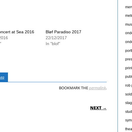
mer
met
mus
oncert at Sea 2016
Bløf Paradiso 2017
ond
2016
22/12/2017
ond
"
In "blof"
port
pres
prin
seq
publ
rob
BOOKMARK THE
permalink
.
sold
ON
sta
NEXT →
stud
sym
thea