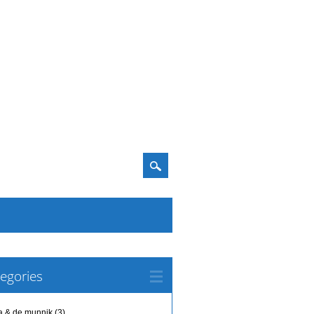
egories
a & de munnik
(3)