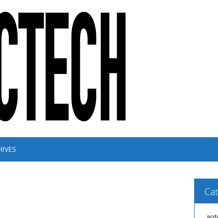
HIVES
Cat
acd