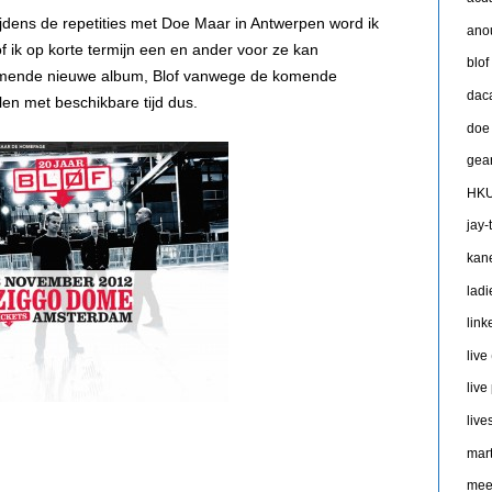
ijdens de repetities met Doe Maar in Antwerpen word ik
ano
f ik op korte termijn een en ander voor ze kan
blof
mende nieuwe album, Blof vanwege de komende
dac
en met beschikbare tijd dus.
doe
gea
HKU
jay-
kan
ladi
link
live
live
live
mart
mee