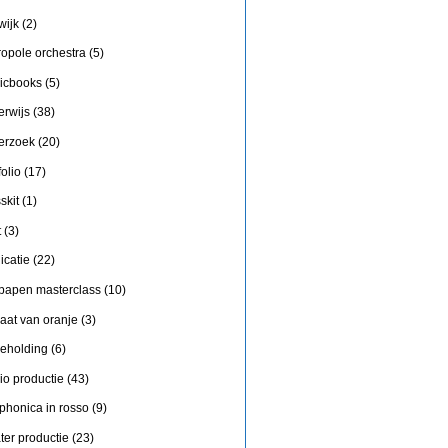
wijk
(2)
ropole orchestra
(5)
icbooks
(5)
erwijs
(38)
erzoek
(20)
folio
(17)
skit
(1)
t
(3)
icatie
(22)
 papen masterclass
(10)
aat van oranje
(3)
geholding
(6)
io productie
(43)
phonica in rosso
(9)
ter productie
(23)