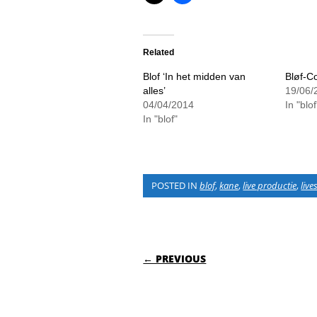
Related
Blof ‘In het midden van
Bløf-C
alles’
19/06/
04/04/2014
In "blof
In "blof"
POSTED IN
blof
,
kane
,
live productie
,
live
POST NAVIGATI
← PREVIOUS