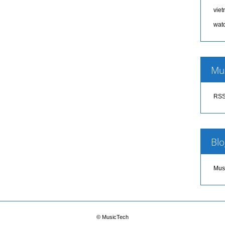
vie
wat
Mu
RSS
Blo
Mus
© MusicTech