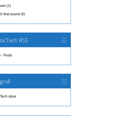
tnam
(1)
ch that sound
(6)
sicTech RSS
 - Posts
groll
Tech store