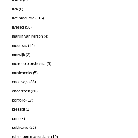
linked
(8)
live
(6)
live productie
(115)
liveseq
(56)
martijn van iterson
(4)
meeuwis
(14)
merwijk
(2)
metropole orchestra
(5)
musicbooks
(5)
onderwijs
(38)
onderzoek
(20)
portfolio
(17)
presskit
(1)
print
(3)
publicatie
(22)
rob papen masterclass
(10)