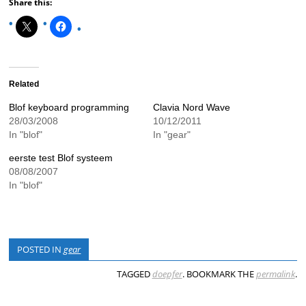
Share this:
Related
Blof keyboard programming
Clavia Nord Wave
28/03/2008
10/12/2011
In "blof"
In "gear"
eerste test Blof systeem
08/08/2007
In "blof"
POSTED IN
gear
TAGGED
doepfer
. BOOKMARK THE
permalink
.