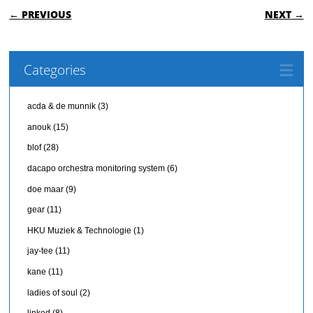
POST NAVIGATION
← PREVIOUS
NEXT →
Categories
acda & de munnik
(3)
anouk
(15)
blof
(28)
dacapo orchestra monitoring system
(6)
doe maar
(9)
gear
(11)
HKU Muziek & Technologie
(1)
jay-tee
(11)
kane
(11)
ladies of soul
(2)