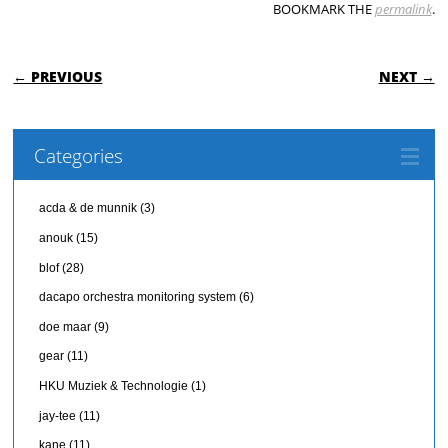
BOOKMARK THE
permalink
.
POST NAVIGATION
← PREVIOUS
NEXT →
Categories
acda & de munnik
(3)
anouk
(15)
blof
(28)
dacapo orchestra monitoring system
(6)
doe maar
(9)
gear
(11)
HKU Muziek & Technologie
(1)
jay-tee
(11)
kane
(11)