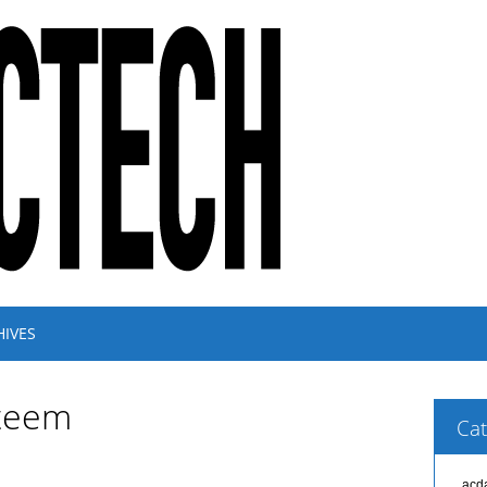
HIVES
steem
Cat
acd