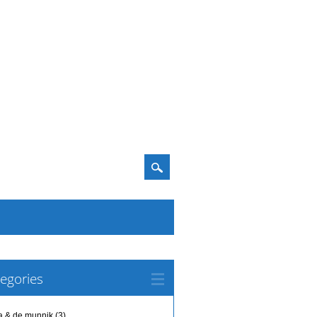
egories
a & de munnik
(3)