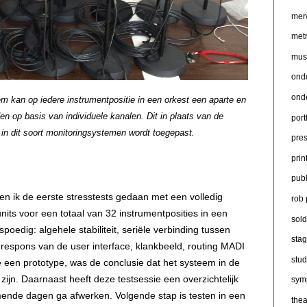
mer
met
mus
ond
ond
m kan op iedere instrumentpositie in een orkest een aparte en
 op basis van individuele kanalen. Dit in plaats van de
port
in dit soort monitoringsystemen wordt toegepast.
pres
prin
publ
n ik de eerste stresstests gedaan met een volledig
rob
nits voor een totaal van 32 instrumentposities in een
sold
rspoedig: algehele stabiliteit, seriële verbinding tussen
sta
 respons van de user interface, klankbeeld, routing MADI
stud
e een prototype, was de conclusie dat het systeem in de
zijn. Daarnaast heeft deze testsessie een overzichtelijk
sym
komende dagen ga afwerken. Volgende stap is testen in een
thea