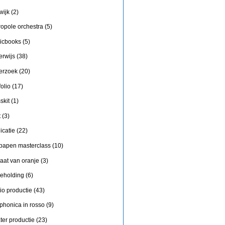
wijk
(2)
ropole orchestra
(5)
icbooks
(5)
erwijs
(38)
erzoek
(20)
folio
(17)
skit
(1)
t
(3)
icatie
(22)
 papen masterclass
(10)
aat van oranje
(3)
geholding
(6)
io productie
(43)
phonica in rosso
(9)
ter productie
(23)