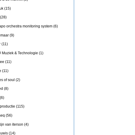
uk
(15)
(28)
apo orchestra monitoring system
(6)
 maar
(9)
r
(11)
 Muziek & Technologie
(1)
tee
(11)
e
(11)
es of soul
(2)
ed
(8)
(6)
 productie
(115)
seq
(56)
ijn van iterson
(4)
uwis
(14)