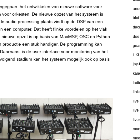
 ingegaan: het ontwikkelen van nieuwe software voor
ano
 voor orkesten. De nieuwe opzet van het systeem is
blof
e audio processing plaats vindt op de DSP van een
dac
n een computer. Dat heeft flinke voordelen op het vlak
de nieuwe opzet is op basis van MaxMSP, OSC en Python.
doe
n productie een stuk handiger. De programming kan
gea
 Daarnaast is de user interface voor monitoring van het
HKU
 volgend stadium kan het systeem mogelijk ook op basis
jay-
kan
ladi
link
live
live
live
mart
mee