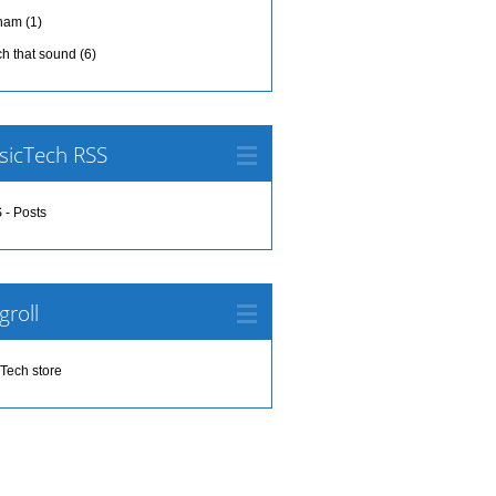
tnam
(1)
ch that sound
(6)
sicTech RSS
 - Posts
groll
Tech store