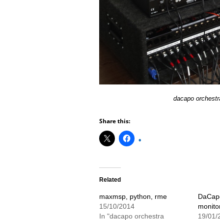
dacapo orchestr
Share this:
Related
maxmsp, python, rme
DaCapo
15/10/2014
monitor
In "dacapo orchestra
19/01/